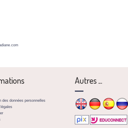
adiane.com
mations
Autres ...
on des données personnelles
 légales
er
s