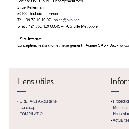
Société OVHCloud – Hébergement web.
2 rue Kellermann
59100 Roubaix – France
Tél : 09 72 10 10 07–
sales@ovh.net
Siret : 424 761 419 00045 – RCS Lille Métropole
•
Site internet
Conception, réalisation et hébergement : Adiane SAS - Dax -
www.
Liens utiles
Infor
-
GRETA-CFA Aquitaine
-
Protecti
-
Handicap
-
Mentions
-
COMPILATIO
-
Nous situ
-
Actualité