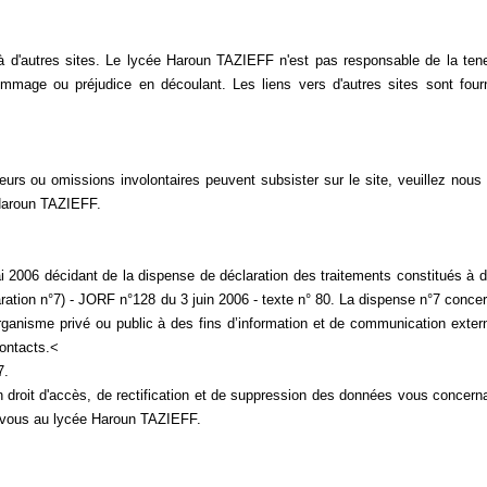
s à d'autres sites. Le lycée Haroun TAZIEFF n'est pas responsable de la ten
ommage ou préjudice en découlant. Les liens vers d'autres sites sont four
reurs ou omissions involontaires peuvent subsister sur le site, veuillez nous
 Haroun TAZIEFF.
i 2006 décidant de la dispense de déclaration des traitements constitués à 
ration n°7) - JORF n°128 du 3 juin 2006 - texte n° 80. La dispense n°7 conce
ganisme privé ou public à des fins d’information et de communication exter
contacts.<
7.
n droit d'accès, de rectification et de suppression des données vous concern
sez-vous au lycée Haroun TAZIEFF.