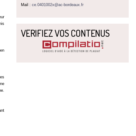
Mail :
ce.0401002x@ac-bordeaux.fr
eur
nis
VERIFIEZ VOS CONTENUS
 en
des
rne
ne.
ant