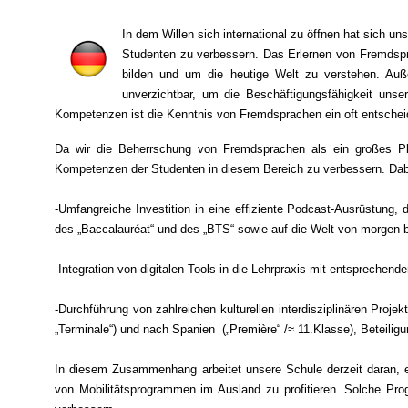
In dem Willen sich international zu öffnen hat sich 
Studenten zu verbessern. Das Erlernen von Fremdspr
bilden und um die heutige Welt zu verstehen. Auß
unverzichtbar, um die Beschäftigungsfähigkeit unse
Kompetenzen ist die Kenntnis von Fremdsprachen ein oft entschei
Da wir die Beherrschung von Fremdsprachen als ein großes Plus
Kompetenzen der Studenten in diesem Bereich zu verbessern. Dab
-Umfangreiche Investition in eine effiziente Podcast-Ausrüstung, 
des „Baccalauréat“ und des „BTS“ sowie auf die Welt von morgen b
-Integration von digitalen Tools in die Lehrpraxis mit entsprechend
-Durchführung von zahlreichen kulturellen interdisziplinären Pro
„Terminale“) und nach Spanien („Première“ /≈ 11.Klasse), Beteil
In diesem Zusammenhang arbeitet unsere Schule derzeit daran, e
von Mobilitätsprogrammen im Ausland zu profitieren. Solche Pr