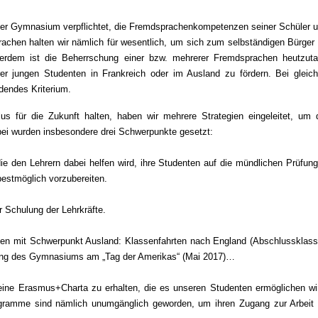
unser Gymnasium verpflichtet, die Fremdsprachenkompetenzen seiner Schüler 
achen halten wir nämlich für wesentlich, um sich zum selbständigen Bürger
erdem ist die Beherrschung einer bzw. mehrerer Fremdsprachen heutzut
rer jungen Studenten in Frankreich oder im Ausland zu fördern. Bei gleic
dendes Kriterium.
 für die Zukunft halten, haben wir mehrere Strategien eingeleitet, um 
ei wurden insbesondere drei Schwerpunkte gesetzt:
die den Lehrern dabei helfen wird, ihre Studenten auf die mündlichen Prüfun
estmöglich vorzubereiten.
er Schulung der Lehrkräfte.
jekten mit Schwerpunkt Ausland: Klassenfahrten nach England (Abschlussklas
igung des Gymnasiums am „Tag der Amerikas“ (Mai 2017)…
ine Erasmus+Charta zu erhalten, die es unseren Studenten ermöglichen wi
ogramme sind nämlich unumgänglich geworden, um ihren Zugang zur Arbeit