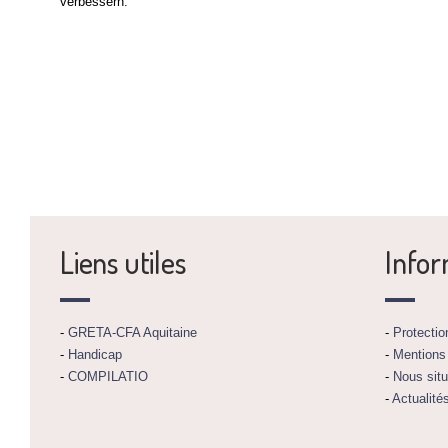
verbessern.
Liens utiles
Infor
-
GRETA-CFA Aquitaine
-
Protecti
-
Handicap
-
Mentions
-
COMPILATIO
-
Nous situ
-
Actualité