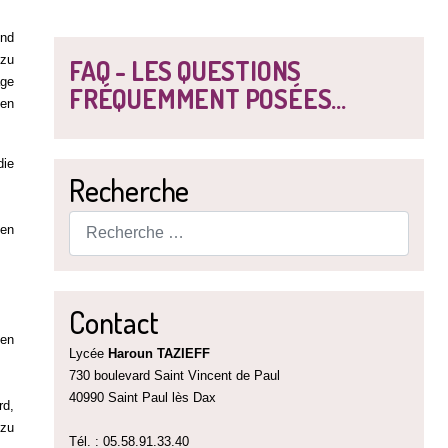
und
 zu
FAQ - LES QUESTIONS
age
FRÉQUEMMENT POSÉES...
hen
die
Recherche
Rechercher
gen
Contact
sen
Lycée
Haroun TAZIEFF
730 boulevard Saint Vincent de Paul
40990 Saint Paul lès Dax
rd,
 zu
Tél. : 05.58.91.33.40