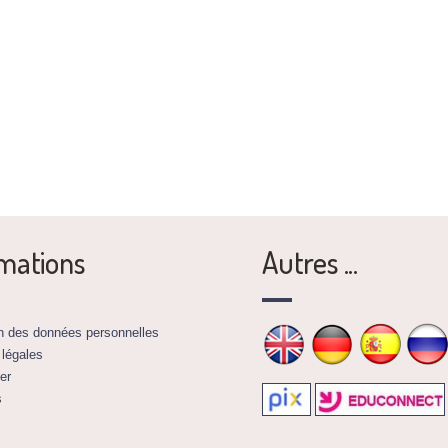
mations
Autres ...
on des données personnelles
 légales
er
s