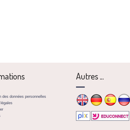
mations
Autres ...
on des données personnelles
 légales
er
s