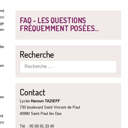
und
 zu
FAQ - LES QUESTIONS
age
FRÉQUEMMENT POSÉES...
hen
die
Recherche
Rechercher
gen
Contact
sen
Lycée
Haroun TAZIEFF
730 boulevard Saint Vincent de Paul
40990 Saint Paul lès Dax
rd,
 zu
Tél. : 05.58.91.33.40