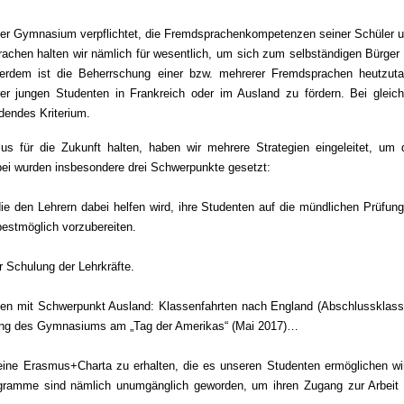
unser Gymnasium verpflichtet, die Fremdsprachenkompetenzen seiner Schüler 
achen halten wir nämlich für wesentlich, um sich zum selbständigen Bürger
erdem ist die Beherrschung einer bzw. mehrerer Fremdsprachen heutzut
rer jungen Studenten in Frankreich oder im Ausland zu fördern. Bei gleic
dendes Kriterium.
 für die Zukunft halten, haben wir mehrere Strategien eingeleitet, um 
ei wurden insbesondere drei Schwerpunkte gesetzt:
die den Lehrern dabei helfen wird, ihre Studenten auf die mündlichen Prüfun
estmöglich vorzubereiten.
er Schulung der Lehrkräfte.
jekten mit Schwerpunkt Ausland: Klassenfahrten nach England (Abschlussklas
igung des Gymnasiums am „Tag der Amerikas“ (Mai 2017)…
ine Erasmus+Charta zu erhalten, die es unseren Studenten ermöglichen wi
ogramme sind nämlich unumgänglich geworden, um ihren Zugang zur Arbeit