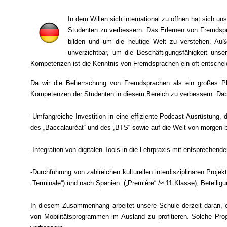
In dem Willen sich international zu öffnen hat sich 
Studenten zu verbessern. Das Erlernen von Fremdspr
bilden und um die heutige Welt zu verstehen. Auß
unverzichtbar, um die Beschäftigungsfähigkeit unse
Kompetenzen ist die Kenntnis von Fremdsprachen ein oft entschei
Da wir die Beherrschung von Fremdsprachen als ein großes Plus
Kompetenzen der Studenten in diesem Bereich zu verbessern. Dab
-Umfangreiche Investition in eine effiziente Podcast-Ausrüstung, 
des „Baccalauréat“ und des „BTS“ sowie auf die Welt von morgen b
-Integration von digitalen Tools in die Lehrpraxis mit entsprechend
-Durchführung von zahlreichen kulturellen interdisziplinären Pro
„Terminale“) und nach Spanien („Première“ /≈ 11.Klasse), Beteil
In diesem Zusammenhang arbeitet unsere Schule derzeit daran, e
von Mobilitätsprogrammen im Ausland zu profitieren. Solche Pr