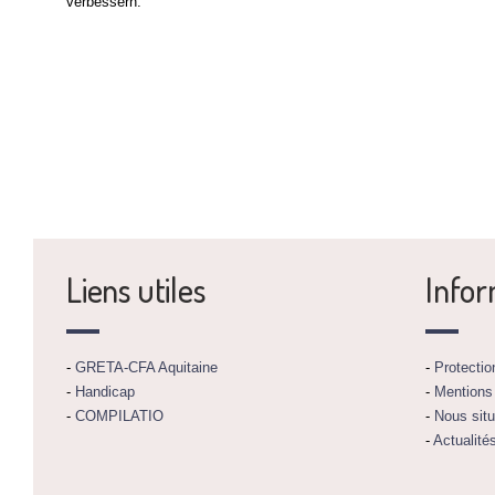
verbessern.
Liens utiles
Infor
-
GRETA-CFA Aquitaine
-
Protecti
-
Handicap
-
Mentions
-
COMPILATIO
-
Nous situ
-
Actualité