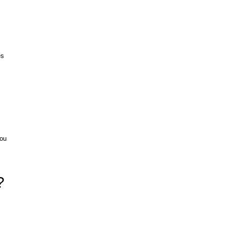
es
 ou
?