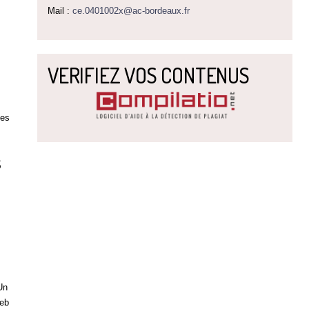
Mail :
ce.0401002x@ac-bordeaux.fr
VERIFIEZ VOS CONTENUS
des
s
Un
web