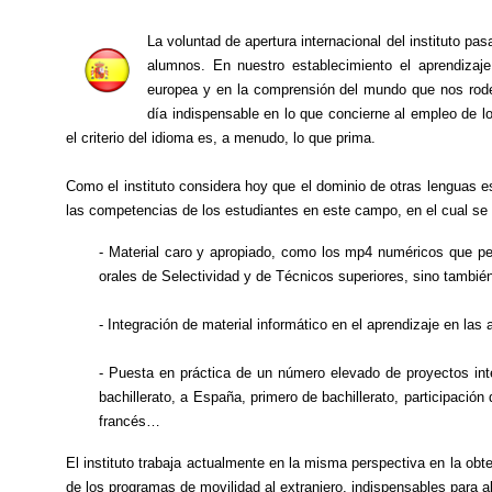
La voluntad de apertura internacional del instituto pa
alumnos. En nuestro establecimiento el aprendizaje
europea y en la comprensión del mundo que nos rodea.
día indispensable en lo que concierne al empleo de l
el criterio del idioma es, a menudo, lo que prima.
Como el instituto considera hoy que el dominio de otras lenguas e
las competencias de los estudiantes en este campo, en el cual se h
- Material caro y apropiado, como los mp4 numéricos que per
orales de Selectividad y de Técnicos superiores, sino tambi
- Integración de material informático en el aprendizaje en la
- Puesta en práctica de un número elevado de proyectos inter
bachillerato, a España, primero de bachillerato, participación 
francés…
El instituto trabaja actualmente en la misma perspectiva en la obt
de los programas de movilidad al extranjero, indispensables para a