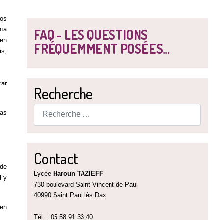
los
nía
FAQ - LES QUESTIONS
 en
FRÉQUEMMENT POSÉES...
as,
rar
Recherche
Rechercher
bas
Contact
 de
Lycée
Haroun TAZIEFF
l y
730 boulevard Saint Vincent de Paul
40990 Saint Paul lès Dax
ien
Tél. : 05.58.91.33.40