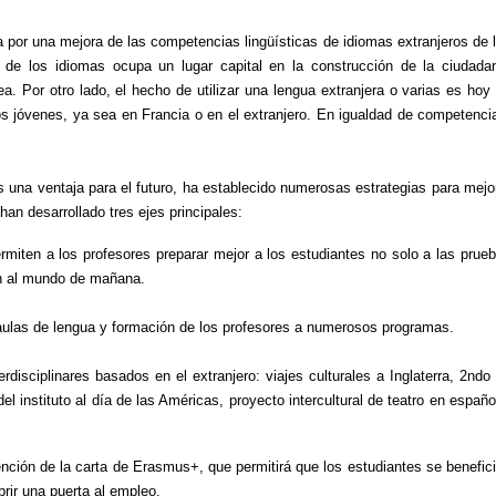
sa por una mejora de las competencias lingüísticas de idiomas extranjeros de 
 de los idiomas ocupa un lugar capital en la construcción de la ciudada
 Por otro lado, el hecho de utilizar una lengua extranjera o varias es hoy
os jóvenes, ya sea en Francia o en el extranjero. En igualdad de competenci
s una ventaja para el futuro, ha establecido numerosas estrategias para mejo
an desarrollado tres ejes principales:
miten a los profesores preparar mejor a los estudiantes no solo a las prue
én al mundo de mañana.
s aulas de lengua y formación de los profesores a numerosos programas.
disciplinares basados en el extranjero: viajes culturales a Inglaterra, 2ndo
del instituto al día de las Américas, proyecto intercultural de teatro en españo
ención de la carta de Erasmus+, que permitirá que los estudiantes se benefic
brir una puerta al empleo.