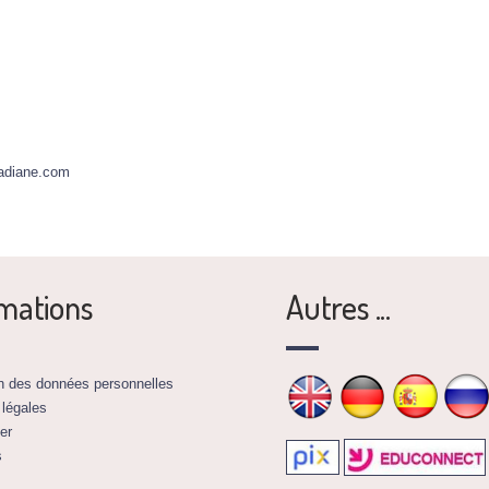
adiane.com
mations
Autres ...
on des données personnelles
 légales
er
s