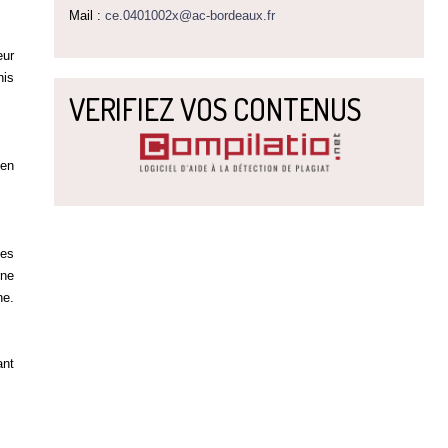
Mail :
ce.0401002x@ac-bordeaux.fr
eur
nis
VERIFIEZ VOS CONTENUS
 en
des
rne
ne.
ant