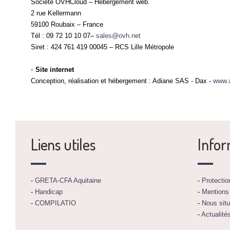
Société OVHCloud – Hébergement web.
2 rue Kellermann
59100 Roubaix – France
Tél : 09 72 10 10 07–
sales@ovh.net
Siret : 424 761 419 00045 – RCS Lille Métropole
•
Site internet
Conception, réalisation et hébergement : Adiane SAS - Dax -
www.
Liens utiles
Infor
-
GRETA-CFA Aquitaine
-
Protecti
-
Handicap
-
Mentions
-
COMPILATIO
-
Nous situ
-
Actualité