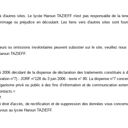
s à d'autres sites. Le lycée Haroun TAZIEFF n'est pas responsable de la ten
ommage ou préjudice en découlant. Les liens vers d'autres sites sont four
reurs ou omissions involontaires peuvent subsister sur le site, veuillez nous
 Haroun TAZIEFF.
i 2006 décidant de la dispense de déclaration des traitements constitués à 
ration n°7) - JORF n°128 du 3 juin 2006 - texte n° 80. La dispense n°7 conce
ganisme privé ou public à des fins d’information et de communication exter
contacts.<
7.
n droit d'accès, de rectification et de suppression des données vous concern
sez-vous au lycée Haroun TAZIEFF.