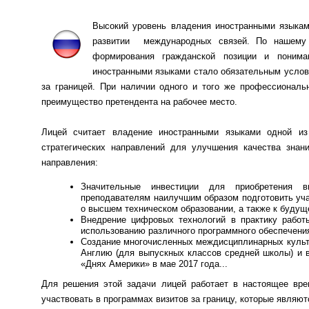
Высокий уровень владения иностранными языкам
развитии международных связей. По нашему 
формирования гражданской позиции и поним
иностранными языками стало обязательным услови
за границей. При наличии одного и того же профессиональ
преимущество претендента на рабочее место.
Лицей считает владение иностранными языками одной из
стратегических направлений для улучшения качества зна
направления:
Значительные инвестиции для приобретения вы
преподавателям наилучшим образом подготовить уча
о высшем техническом образовании, а также к будущ
Внедрение цифровых технологий в практику работы
использованию различного программного обеспечени
Создание многочисленных междисциплинарных культу
Англию (для выпускных классов средней школы) и в
«Днях Америки» в мае 2017 года...
Для решения этой задачи лицей работает в настоящее вр
участвовать в программах визитов за границу, которые являю