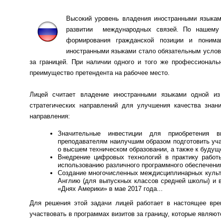
Высокий уровень владения иностранными языкам
развитии международных связей. По нашему 
формирования гражданской позиции и поним
иностранными языками стало обязательным услови
за границей. При наличии одного и того же профессиональ
преимущество претендента на рабочее место.
Лицей считает владение иностранными языками одной из
стратегических направлений для улучшения качества зна
направления:
Значительные инвестиции для приобретения вы
преподавателям наилучшим образом подготовить уча
о высшем техническом образовании, а также к будущ
Внедрение цифровых технологий в практику работы
использованию различного программного обеспечени
Создание многочисленных междисциплинарных культу
Англию (для выпускных классов средней школы) и в
«Днях Америки» в мае 2017 года...
Для решения этой задачи лицей работает в настоящее вр
участвовать в программах визитов за границу, которые являю