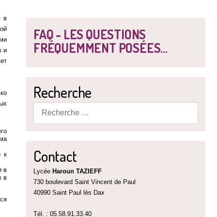
 в
ой
FAQ - LES QUESTIONS
ми
FRÉQUEMMENT POSÉES...
к и
ет
Recherche
ко
ых
Rechercher
го
ома
Contact
 к
и в
Lycée
Haroun TAZIEFF
я в
730 boulevard Saint Vincent de Paul
40990 Saint Paul lès Dax
ся
Tél. : 05.58.91.33.40