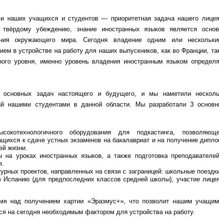
и наших учащихся и студентов — приоритетная задача нашего лицея
твёрдому убеждению, знание иностранных языков является основ
ания окружающего мира. Сегодня владение одним или нескольки
ем в устройстве на работу для наших выпускников, как во Франции, та
ного уровня, именно уровень владения иностранным языком определя
 основных задач настоящего и будущего, и мы наметили несколь
ний нашими студентами в данной области. Мы разработали 3 основн
сокотехнологичного оборудования для подкастинга, позволяюще
щихся к сдаче устных экзаменов на бакалавриат и на получение дипл
ей жизни.
 на уроках иностранных языков, а также подготовка преподавателей
я.
рных проектов, направленных на связи с заграницей: школьные поездк
 Испанию (для предпоследних классов средней школы), участие лице
емя над получением хартии «Эразмус+», что позволит нашим учащим
тся на сегодня необходимым фактором для устройства на работу.