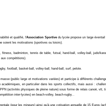
lité et qualifié, l'
Association Sportive
du lycée propose un large éventail
 soient les motivations (sportives ou loisirs).
fitness, badminton, tennis de table, futsal, hand-ball, volley-ball, judo/kara
r aux compétitions).
by, football, basket-ball, volley-ball, hand-ball, surf, pelote.
masse (public large et motivations variées) et participe à différents challeng
académiques, en particulier dans les sports collectifs, mais aussi : challe
 APPN (activités physiques de pleine nature) sous forme de relais canoë, vtt, ti
mpétition inter-lycées) en beach-volley, beach-rugby...
parentale (pour les mineurs) ainsi qu'à une cotisation annuelle de 15 Euros (ac